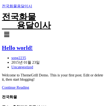
Skip
전국화물용달이사
to
content
전국화물
용달이사
Menu
Hello world!
Post
song2235
author:
Post
2015년 01월 23일
published:
Post
Uncategorized
category:
Welcome to ThemeGrill Demo. This is your first post. Edit or delete
it, then start blogging!
Hello
Continue Reading
world!
전국화물